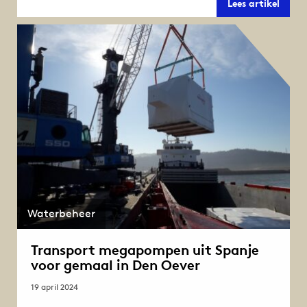
Volg
Lees artikel
trans
en
plaat
mega
van
de
Afslui
Waterbeheer
Transport megapompen uit Spanje
voor gemaal in Den Oever
19 april 2024