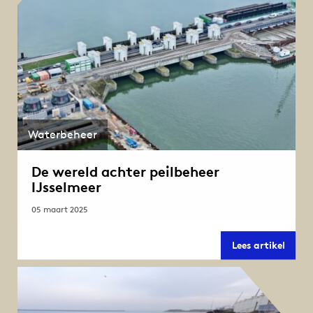
Waterbeheer
De wereld achter peilbeheer
IJsselmeer
05 maart 2025
De
Lees artikel
werel
achte
peilb
IJssel