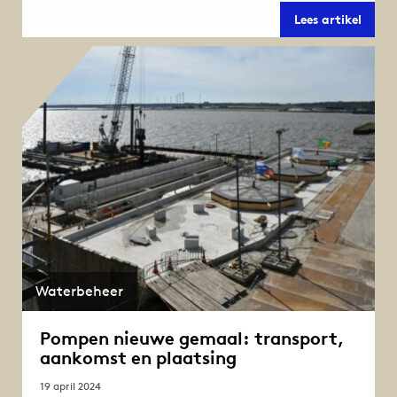
Trans
Lees artikel
mega
uit
Spanj
voor
gema
in
Den
Oever
Waterbeheer
Pompen nieuwe gemaal: transport,
aankomst en plaatsing
19 april 2024