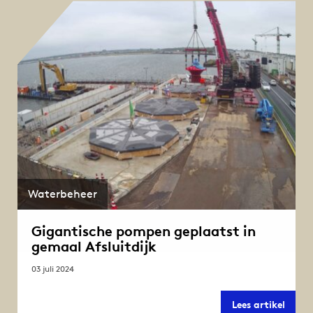
pomp
gema
Den
Oever
af
Waterbeheer
Gigantische pompen geplaatst in
gemaal Afsluitdijk
03 juli 2024
Gigan
Lees artikel