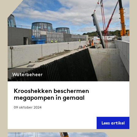
foto’s
op
Waterbeheer
Krooshekken beschermen
megapompen in gemaal
09 oktober 2024
Kroos
Lees artikel
besch
mega
in