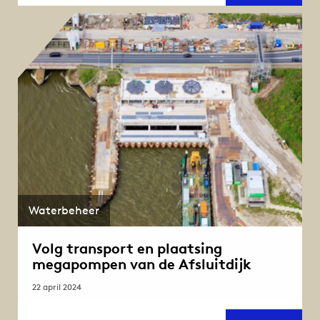
pomp
gepla
in
gema
Afslui
Waterbeheer
Volg transport en plaatsing
megapompen van de Afsluitdijk
22 april 2024