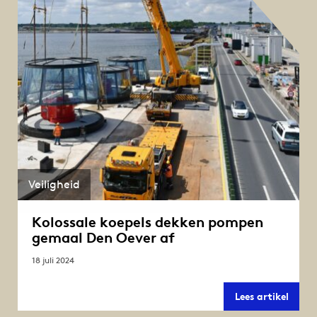
gema
Veiligheid
Kolossale koepels dekken pompen
gemaal Den Oever af
18 juli 2024
Koloss
Lees artikel
koepe
dekke