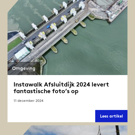
Omgeving
Instawalk Afsluitdijk 2024 levert
fantastische foto’s op
11 december 2024
Insta
Lees artikel
Afslui
2024
levert
fanta