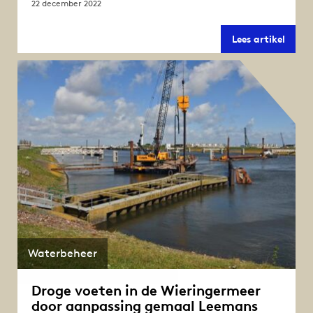
22 december 2022
Werk
Lees artikel
aan
gema
Leem
terwij
de
pomp
blijve
draai
Waterbeheer
Droge voeten in de Wieringermeer
door aanpassing gemaal Leemans