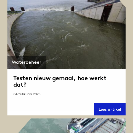
Waterbeheer
Testen nieuw gemaal, hoe werkt
dat?
04 februari 2025
Teste
Lees artikel
nieuw
gemaa
hoe
werkt
dat?