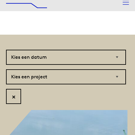
De Afsluitdijk
Naar hoofdinhoud
Kies
Kies
een
een
datum
project
Reset
filter