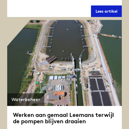
Pomp
Lees artikel
nieuw
gemaa
trans
aank
en
plaat
Waterbeheer
Werken aan gemaal Leemans terwijl
de pompen blijven draaien