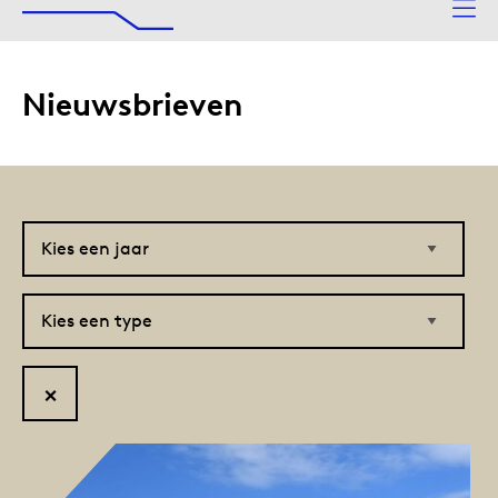
De Afsluitdijk
Naar hoofdinhoud
Nieuwsbrieven
Kies
Kies
een
een
datum
type
Reset
filter