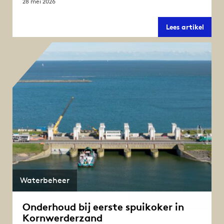
28 mei 2026
Zonne
Lees artikel
op
de
Afslui
‘Het
zijn
de
laats
loodje
Waterbeheer
Onderhoud bij eerste spuikoker in
Kornwerderzand