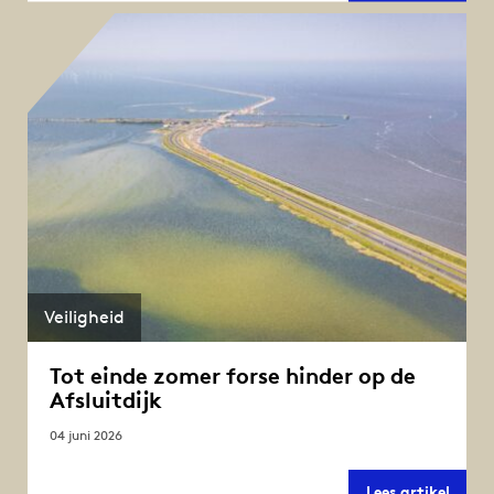
Den
Oever
testen
zo
werkt
het
in
prakti
Veiligheid
Tot einde zomer forse hinder op de
Afsluitdijk
04 juni 2026
Tot
Lees artikel