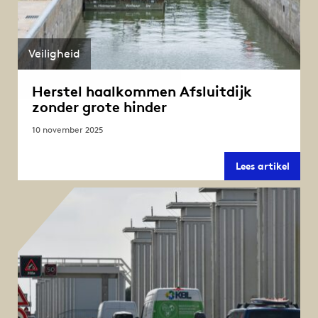
Veiligheid
Herstel haalkommen Afsluitdijk
zonder grote hinder
10 november 2025
Herste
Lees artikel
haal
Afslui
zonde
grote
hinde