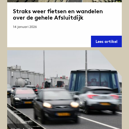
Straks weer fietsen en wandelen
over de gehele Afsluitdijk
14 januari 2026
Strak
Lees artikel
weer
fietse
en
wande
over
de
gehel
Afslui