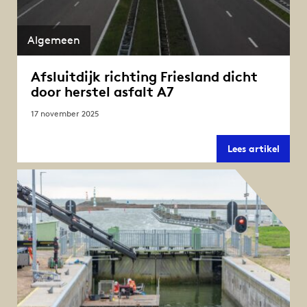
Algemeen
Afsluitdijk richting Friesland dicht
door herstel asfalt A7
17 november 2025
Afslui
Lees artikel
richt
Friesl
dicht
door
herste
asfalt
A7