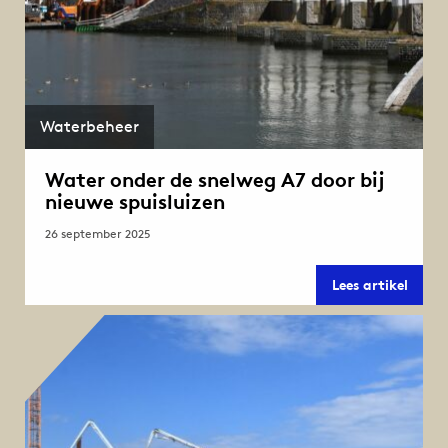
Waterbeheer
Water onder de snelweg A7 door bij
nieuwe spuisluizen
26 september 2025
Wate
Lees artikel
onder
de
snelw
A7
door
bij
nieuw
spuisl