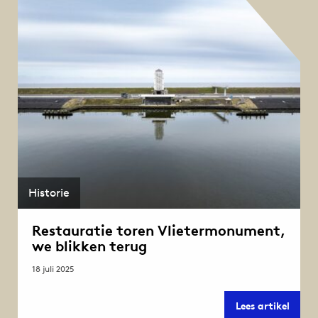
ambac
tegels
voor
Vliet
Historie
Restauratie toren Vlietermonument,
we blikken terug
18 juli 2025
Resta
Lees artikel
toren