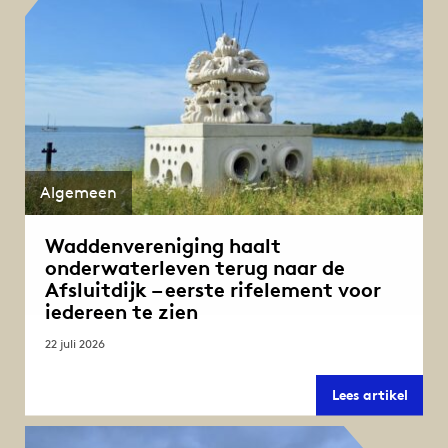
Algemeen
Waddenvereniging haalt
onderwaterleven terug naar de
Afsluitdijk – eerste rifelement voor
iedereen te zien
22 juli 2026
Wadde
Lees artikel
haalt
onder
terug