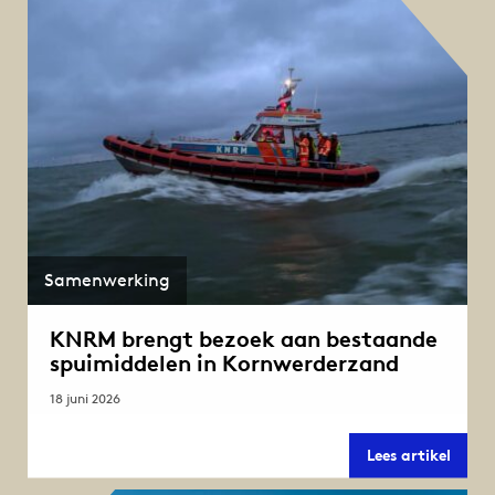
naar
de
Afslui
–
eerste
rifel
voor
ieder
te
zien
Samenwerking
KNRM brengt bezoek aan bestaande
spuimiddelen in Kornwerderzand
18 juni 2026
KNR
Lees artikel
breng
bezoe