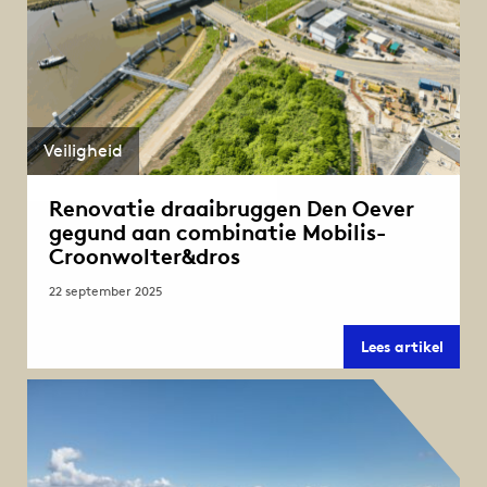
Veiligheid
Renovatie draaibruggen Den Oever
gegund aan combinatie Mobilis-
Croonwolter&dros
22 september 2025
Renov
Lees artikel
draai
Den
Oever
gegu
aan
combi
Mobili
Croon