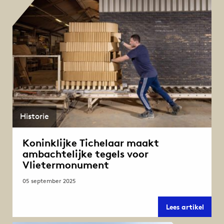
de
Afslui
Historie
Koninklijke Tichelaar maakt
ambachtelijke tegels voor
Vlietermonument
05 september 2025
Konink
Lees artikel
Tiche
maak