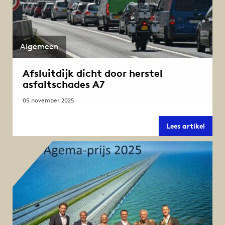
Algemeen
Afsluitdijk dicht door herstel
asfaltschades A7
05 november 2025
Afslui
Lees artikel
dicht
door
herste
asfal
A7