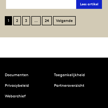
13
Lees artikel
miljo
voor
Vismig
tekor
1
2
3
…
24
Volgende
opgel
Documenten
Toegankelijkheid
Privacybeleid
Partneroverzicht
Webarchief