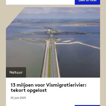
Den
Oever
gestr
voor
schee
Natuur
13 miljoen voor Vismigratierivier:
tekort opgelost
25 juni 2025