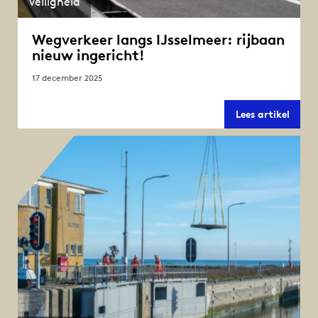
Veiligheid
Wegverkeer langs IJsselmeer: rijbaan
nieuw ingericht!
17 december 2025
Wegve
Lees artikel
langs
IJssel
rijba
nieuw
ingeri