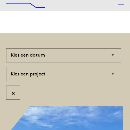
De Afsluitdijk
Naar hoofdinhoud
Kies
Kies
een
een
datum
project
Reset
filter