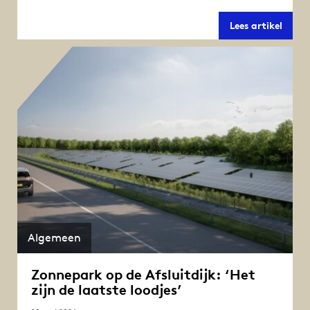
Bezoe
Lees artikel
ontde
Vismig
tijden
World
Fish
Migra
Day
Algemeen
Zonnepark op de Afsluitdijk: ‘Het
zijn de laatste loodjes’