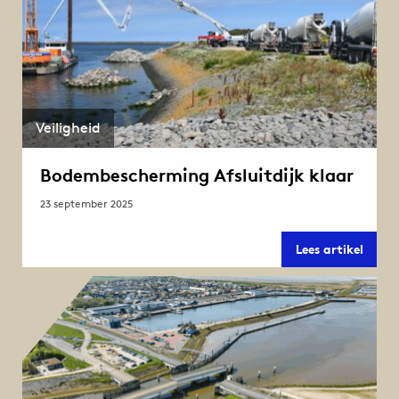
Veiligheid
Bodembescherming Afsluitdijk klaar
23 september 2025
Bode
Lees artikel
Afslui
klaar