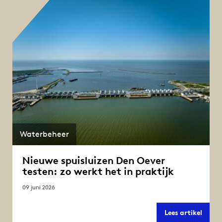
aan
besta
spuim
in
Kornw
Waterbeheer
Nieuwe spuisluizen Den Oever
testen: zo werkt het in praktijk
09 juni 2026
Nieu
Lees artikel
spuisl