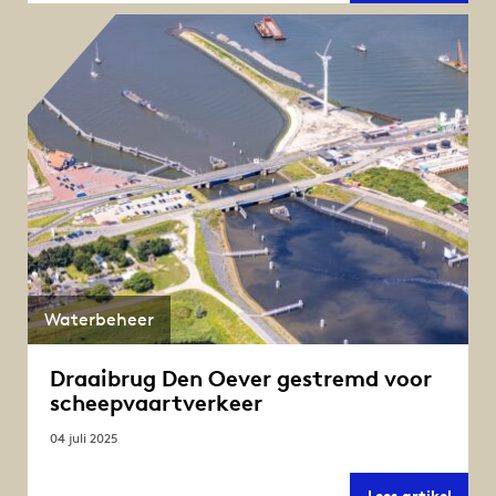
Vliet
we
blikk
terug
Waterbeheer
Draaibrug Den Oever gestremd voor
scheepvaartverkeer
04 juli 2025
Draai
Lees artikel