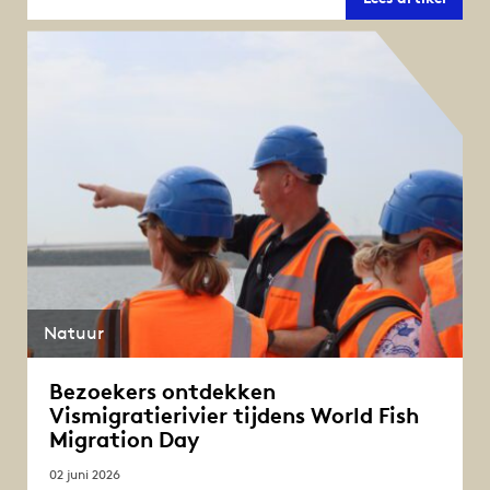
einde
zomer
forse
hinde
op
de
Afslui
Natuur
Bezoekers ontdekken
Vismigratierivier tijdens World Fish
Migration Day
02 juni 2026