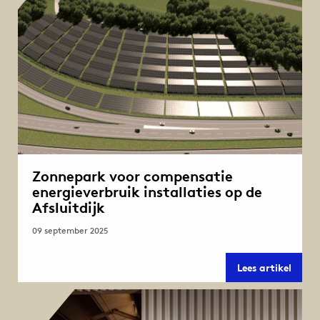
Zonnepark voor compensatie
energieverbruik installaties op de
Afsluitdijk
09 september 2025
Zonne
Lees artikel
voor
compe
energ
instal
op