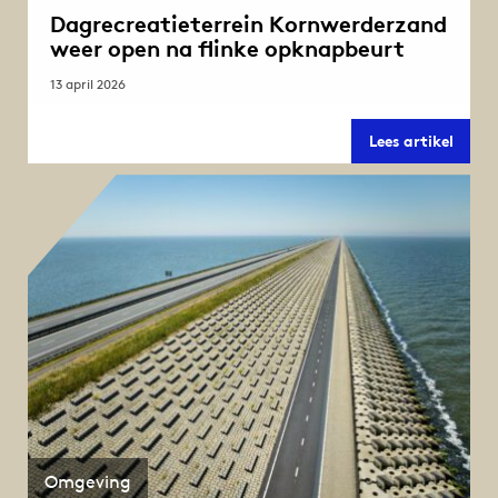
Dagrecreatieterrein Kornwerderzand
weer open na flinke opknapbeurt
13 april 2026
Dagre
Lees artikel
Kornw
weer
open
na
flinke
opkna
Omgeving