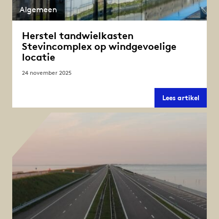
Algemeen
Herstel tandwielkasten
Stevincomplex op windgevoelige
locatie
24 november 2025
Herste
Lees artikel
tandw
Stevi
op
windg
locati