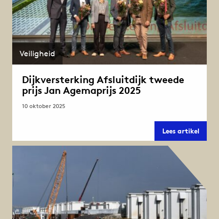
Veiligheid
Dijkversterking Afsluitdijk tweede
prijs Jan Agemaprijs 2025
10 oktober 2025
Dijkve
Lees artikel
Afslui
tweed
prijs
Jan
Agema
2025