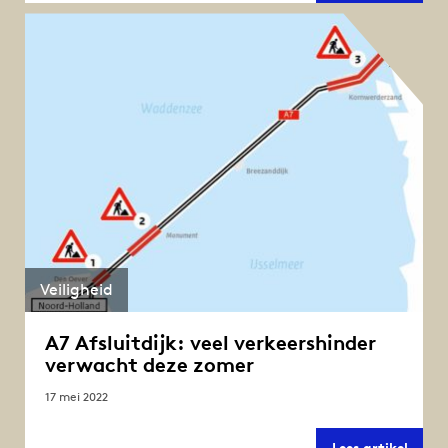
voorui
werk
aan
de
Afslui
in
2022
en
2023
Veiligheid
A7 Afsluitdijk: veel verkeershinder
verwacht deze zomer
17 mei 2022
A7