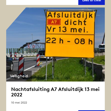
Lees artikel
Afslui
veel
verke
verwa
deze
zomer
Veiligheid
Nachtafsluiting A7 Afsluitdijk 13 mei
2022
10 mei 2022