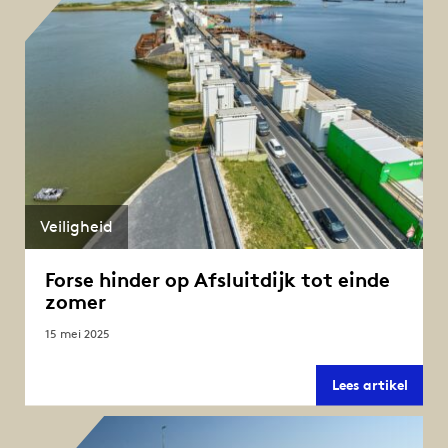
Veiligheid
Forse hinder op Afsluitdijk tot einde
zomer
15 mei 2025
Forse
Lees artikel
hinde
op
Afslui
tot