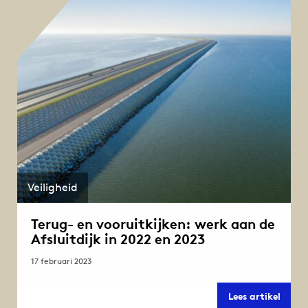
1
en
2
juli
2023
Veiligheid
Terug- en vooruitkijken: werk aan de
Afsluitdijk in 2022 en 2023
17 februari 2023
Terug
Lees artikel
en