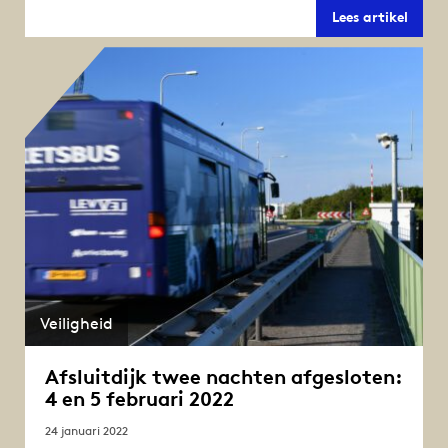
Nacht
Lees artikel
A7
Afslui
13
mei
2022
Veiligheid
Afsluitdijk twee nachten afgesloten:
4 en 5 februari 2022
24 januari 2022