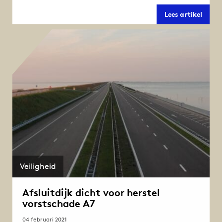
Wach
Lees artikel
voor
de
brug
Veiligheid
Afsluitdijk dicht voor herstel
vorstschade A7
04 februari 2021