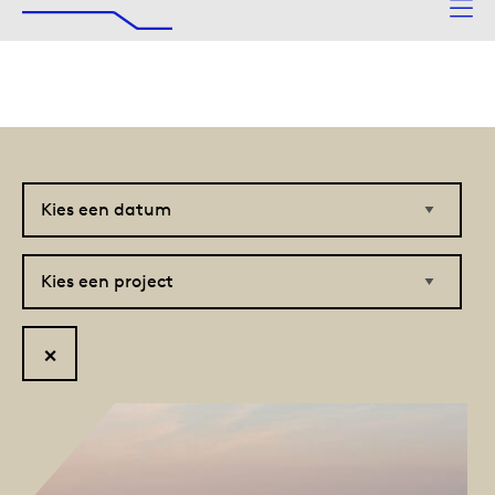
De Afsluitdijk
Naar hoofdinhoud
Kies
Kies
een
een
datum
project
Reset
filter