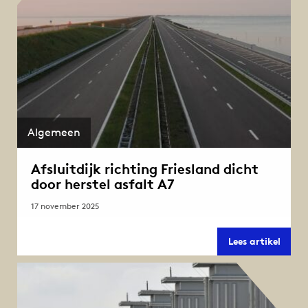
Algemeen
Afsluitdijk richting Friesland dicht
door herstel asfalt A7
17 november 2025
Afslui
Lees artikel
richt
Friesl
dicht
door
herste
asfalt