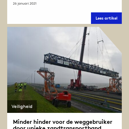
26 januari 2021
Verkee
Lees artikel
A7
over
de
Afslui
is
toppri
Veiligheid
Minder hinder voor de weggebruiker
door unieke zandtransportband