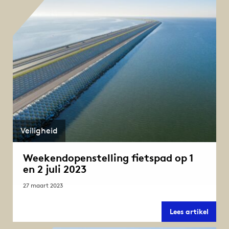
Veiligheid
Weekendopenstelling fietspad op 1
en 2 juli 2023
27 maart 2023
Weeke
Lees artikel
fiets
op