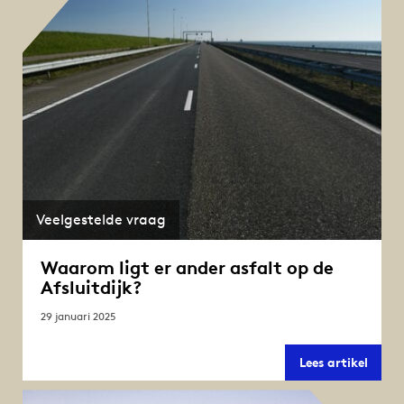
einde
zomer
Veelgestelde vraag
Waarom ligt er ander asfalt op de
Afsluitdijk?
29 januari 2025
Waar
Lees artikel
ligt
er
ander