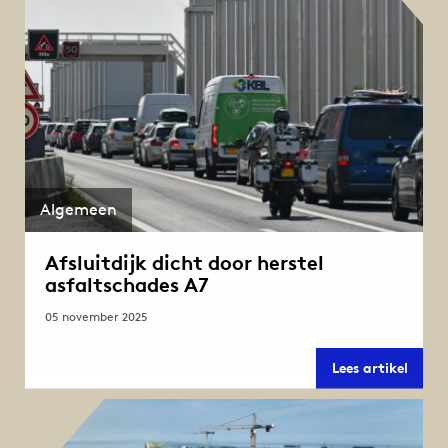
A7
Algemeen
Afsluitdijk dicht door herstel
asfaltschades A7
05 november 2025
Afslui
Lees artikel
dicht
door
herste
asfal
A7