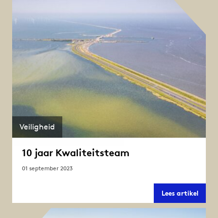
asfalt
op
de
Afslui
Veiligheid
10 jaar Kwaliteitsteam
01 september 2023
10
Lees artikel
jaar
Kwali