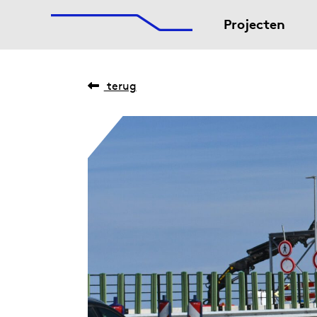
De Afsluitdijk
Naar hoofdinhoud
Projecten
terug