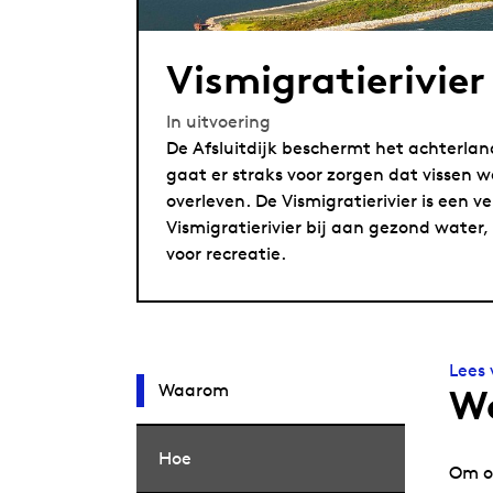
Vismigratie­rivier
In uitvoering
De Afsluitdijk beschermt het achterland
gaat er straks voor zorgen dat vissen
overleven. De Vismigratierivier is een
Vismigratierivier bij aan gezond water
voor recreatie.
Lees 
Waarom
W
Hoe
Om op