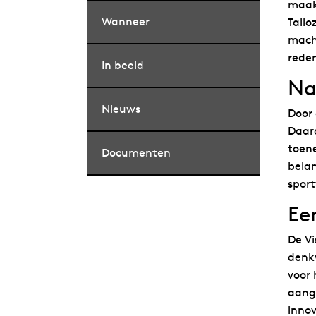
maakt
Wanneer
Tallo
macht
rede
In beeld
Na
Nieuws
Door 
Daard
toene
Documenten
belan
sport
Ee
De Vi
denkw
voor 
aange
inno