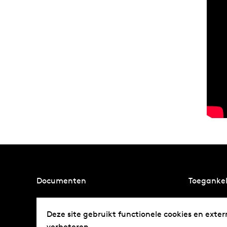
Documenten
Toegankel
Privacybeleid
Partnerov
Deze site gebruikt functionele cookies en exter
Webarchief
verbeteren.