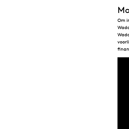
Mo
Om in
Wadde
Wadd
voor
fina