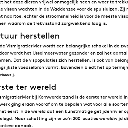
 het deze dieren vrijwel onmogelijk heen en weer te trek
ze vissen wachten in de Waddenzee voor de spuisluizen. Zij r
 naartoe, echter de stroomsnelheid is voor de meeste visso
nen waarom de trekvisstand zorgwekkend laag is.
tuur herstellen
de Vismigratierivier wordt een belangrijke schakel in de zw
oor wordt het IJsselmeerwater gezonder en zal het aantal 
men. Dat de vispopulaties zich herstellen, is ook van belang
grijkste voedselbron vormt. Bovendien biedt het op termij
visserij.
rste ter wereld
smigratierivier bij Kornwerderzand is de eerste ter wereld 
erk ging eraan vooraf om te bepalen wat voor alle soorten 
het eerst in de wereld dat een kunstmatige getijdenrivier 
legd. Naar schatting zijn er zo’n 200 locaties wereldwijd
vatieve aanpak.