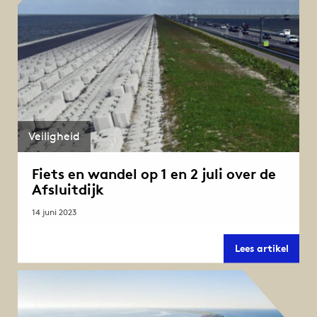
Veiligheid
Fiets en wandel op 1 en 2 juli over de
Afsluitdijk
14 juni 2023
Fiets
Lees artikel
en
wand
op
1
en
2