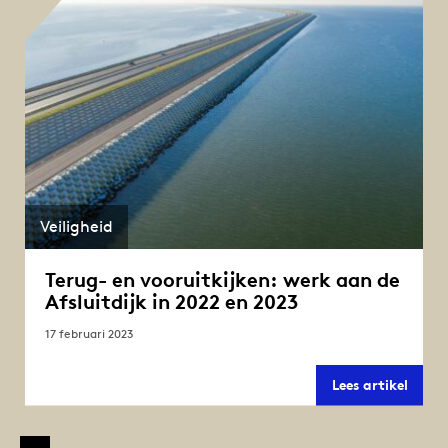
juli
2023
Veiligheid
Terug- en vooruitkijken: werk aan de
Afsluitdijk in 2022 en 2023
17 februari 2023
Terug
Lees artikel
en
voorui
werk
aan