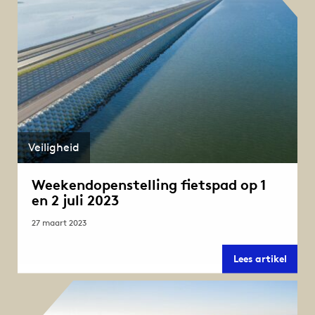
juli
over
de
Afslui
Veiligheid
Weekendopenstelling fietspad op 1
en 2 juli 2023
27 maart 2023
Weeke
Lees artikel
fiets
op
1
en
2