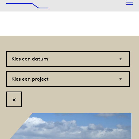
De Afsluitdijk
Naar hoofdinhoud
Kies
Kies
een
een
datum
project
Reset
filter