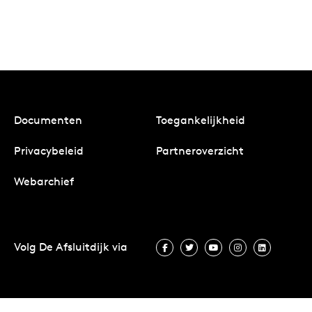
Documenten
Toegankelijkheid
Privacybeleid
Partneroverzicht
Webarchief
Volg De Afsluitdijk via
Volg De Afsluitdijk via Facebook
Volg De Afsluitdijk via Twit
Volg De Afsluitdijk vi
Volg De Afsluitd
Volg De A