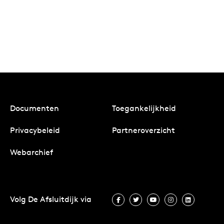
Documenten
Toegankelijkheid
Privacybeleid
Partneroverzicht
Webarchief
Volg De Afsluitdijk via
Volg De Afsluitdijk via Facebook
Volg De Afsluitdijk via Twit
Volg De Afsluitdijk vi
Volg De Afsluitd
Volg De A