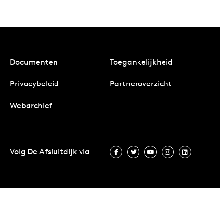
Documenten
Toegankelijkheid
Privacybeleid
Partneroverzicht
Webarchief
Volg De Afsluitdijk via
Volg De Afsluitdijk via Facebook
Volg De Afsluitdijk via Twit
Volg De Afsluitdijk vi
Volg De Afsluitd
Volg De A