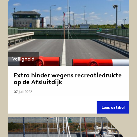
Veiligheid
Extra hinder wegens recreatiedrukte
op de Afsluitdijk
07 juli 2022
Extra
Lees artikel
hinde
wege
recre
op
de
Afslui