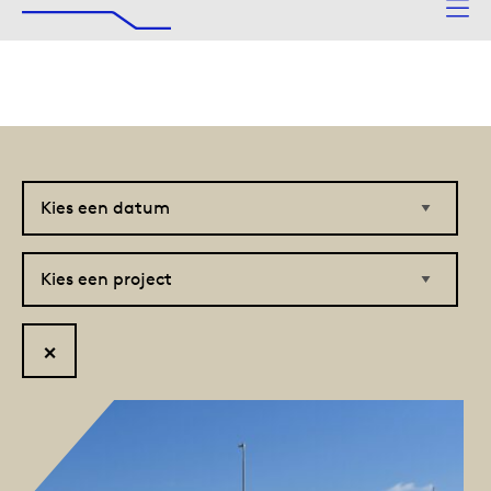
De Afsluitdijk
Naar hoofdinhoud
Kies
Kies
een
een
datum
project
Reset
filter