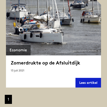
Economie
Zomerdrukte op de Afsluitdijk
13 juli 2021
Zomer
Lees artikel
op
de
Afslui
1