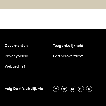
Documenten
Toegankelijkheid
Privacybeleid
Partneroverzicht
Webarchief
Volg De Afsluitdijk via
Volg De Afsluitdijk via Facebook
Volg De Afsluitdijk via Twit
Volg De Afsluitdijk vi
Volg De Afsluitd
Volg De A