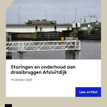
Storingen en onderhoud aan
draaibruggen Afsluitdijk
19 oktober 2023
Stori
Lees artikel
en
onder
aan
draai