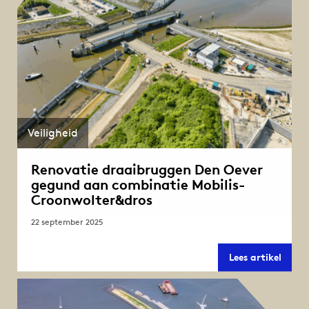
Veiligheid
Renovatie draaibruggen Den Oever
gegund aan combinatie Mobilis-
Croonwolter&dros
22 september 2025
Renov
Lees artikel
draai
Den
Oever
gegu
aan