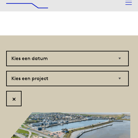
De Afsluitdijk
Naar hoofdinhoud
Kies
Kies
een
een
datum
project
Reset
filter