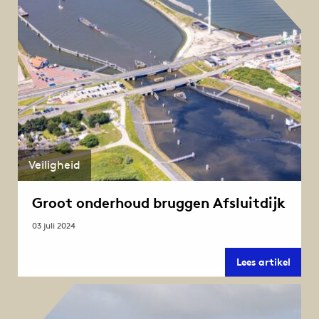
combi
Mobili
Croon
Veiligheid
Groot onderhoud bruggen Afsluitdijk
03 juli 2024
Groot
Lees artikel
onder
brug
Afslui