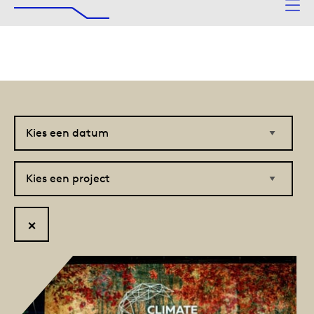
De Afsluitdijk
Naar hoofdinhoud
Kies
Kies
een
een
datum
project
Reset
filter