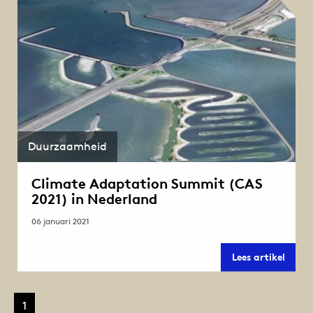
Duurzaamheid
Climate Adaptation Summit (CAS
2021) in Nederland
06 januari 2021
Clima
Lees artikel
Adapt
Summ
(CAS
2021)
1
in