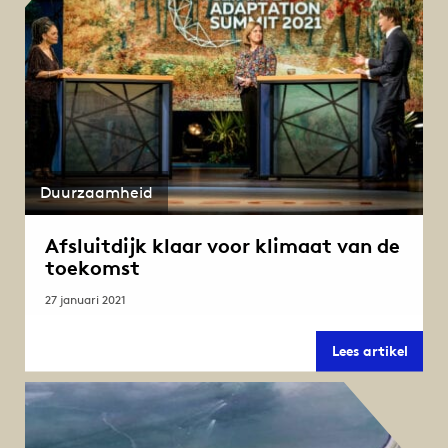
Duurzaamheid
Afsluitdijk klaar voor klimaat van de
toekomst
27 januari 2021
Afslui
Lees artikel
klaar
voor
klima
van
de
toeko