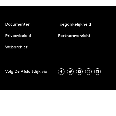
Documenten
Toegankelijkheid
Privacybeleid
Partneroverzicht
Webarchief
Volg De Afsluitdijk via
Volg De Afsluitdijk via Facebook
Volg De Afsluitdijk via Twit
Volg De Afsluitdijk vi
Volg De Afsluitd
Volg De A