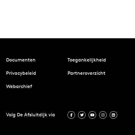
Documenten
Toegankelijkheid
Privacybeleid
Partneroverzicht
Webarchief
Volg De Afsluitdijk via
Volg De Afsluitdijk via Facebook
Volg De Afsluitdijk via Twit
Volg De Afsluitdijk vi
Volg De Afsluitd
Volg De A