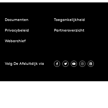
Documenten
Toegankelijkheid
Privacybeleid
Partneroverzicht
Webarchief
Volg De Afsluitdijk via
Volg De Afsluitdijk via Facebook
Volg De Afsluitdijk via Twit
Volg De Afsluitdijk vi
Volg De Afsluitd
Volg De A