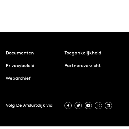
Documenten
Toegankelijkheid
Privacybeleid
Partneroverzicht
Webarchief
Volg De Afsluitdijk via
Volg De Afsluitdijk via Facebook
Volg De Afsluitdijk via Twit
Volg De Afsluitdijk vi
Volg De Afsluitd
Volg De A