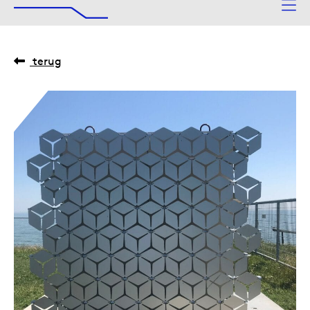
De Afsluitdijk
Naar hoofdinhoud
terug