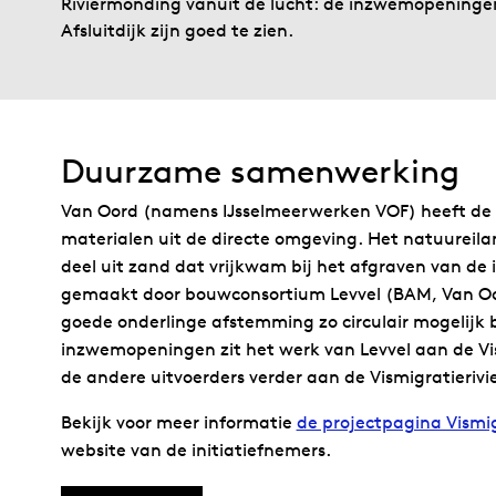
Riviermonding vanuit de lucht: de inzwemopeningen
Afsluitdijk zijn goed te zien.
Duurzame samenwerking
Van Oord (namens IJsselmeerwerken VOF) heeft de
materialen uit de directe omgeving. Het natuureila
deel uit zand dat vrijkwam bij het afgraven van d
gemaakt door bouwconsortium Levvel (BAM, Van Oor
goede onderlinge afstemming zo circulair mogelijk
inzwemopeningen zit het werk van Levvel aan de Vi
de andere uitvoerders verder aan de Vismigratierivie
Bekijk voor meer informatie
de projectpagina Vismig
website van de initiatiefnemers.