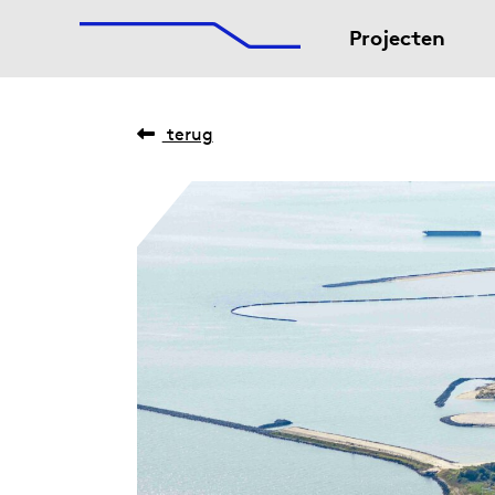
De Afsluitdijk
Naar hoofdinhoud
Projecten
terug