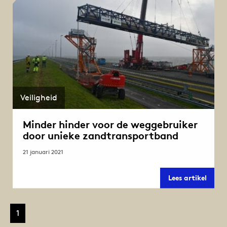
Veiligheid
Minder hinder voor de weggebruiker
door unieke zandtransportband
21 januari 2021
Minde
Lees artikel
hinde
voor
de
wegge
1
door
uniek