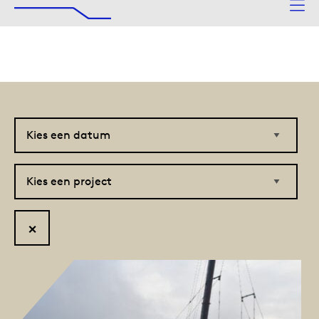
De Afsluitdijk
Naar hoofdinhoud
Kies
Kies
een
een
datum
project
Reset
filter