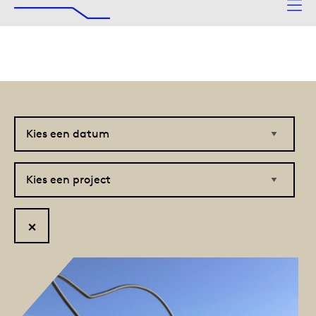
De Afsluitdijk
Naar hoofdinhoud
Kies
Kies
een
een
datum
project
Reset
filter