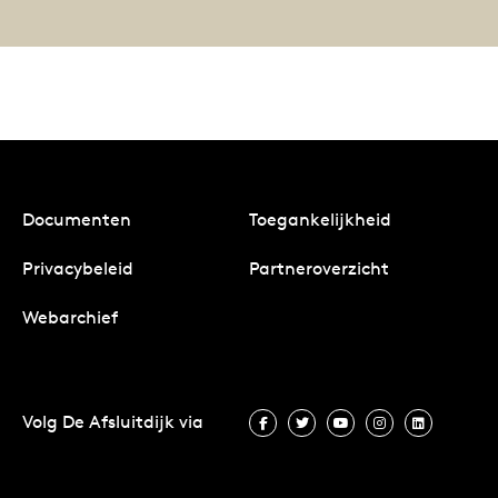
Documenten
Toegankelijkheid
Privacybeleid
Partneroverzicht
Webarchief
Volg De Afsluitdijk via
Volg De Afsluitdijk via Facebook
Volg De Afsluitdijk via Twit
Volg De Afsluitdijk vi
Volg De Afsluitd
Volg De A