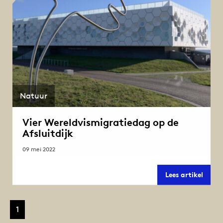
Natuur
Vier Wereldvismigratiedag op de
Afsluitdijk
09 mei 2022
Vier
Lees artikel
Werel
op
de
Afslui
1