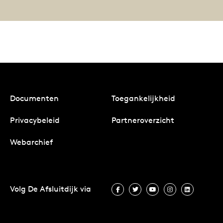
Documenten
Toegankelijkheid
Privacybeleid
Partneroverzicht
Webarchief
Volg De Afsluitdijk via
Volg De Afsluitdijk via Facebook
Volg De Afsluitdijk via Twit
Volg De Afsluitdijk vi
Volg De Afsluitd
Volg De A