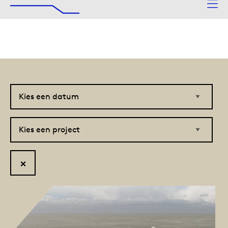
De Afsluitdijk
Naar hoofdinhoud
Kies
Kies
een
een
datum
project
Reset
filter