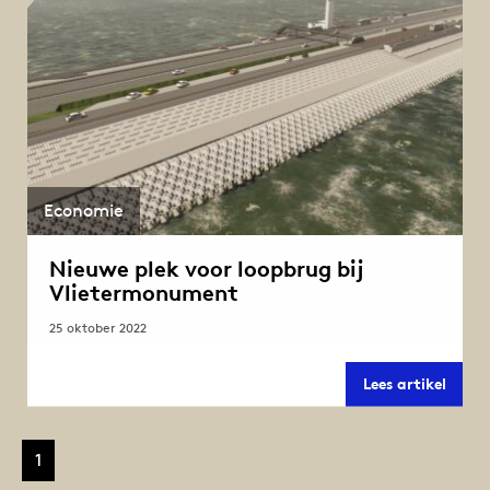
Economie
Nieuwe plek voor loopbrug bij
Vlietermonument
25 oktober 2022
Nieu
Lees artikel
plek
voor
loopb
bij
1
Vliet