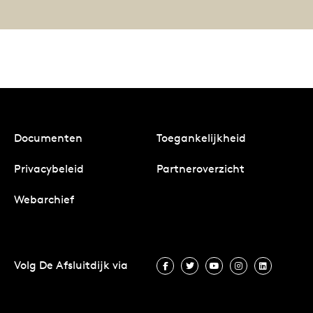
Documenten
Toegankelijkheid
Privacybeleid
Partneroverzicht
Webarchief
Volg De Afsluitdijk via
Volg De Afsluitdijk via Facebook
Volg De Afsluitdijk via Twit
Volg De Afsluitdijk vi
Volg De Afsluitd
Volg De A