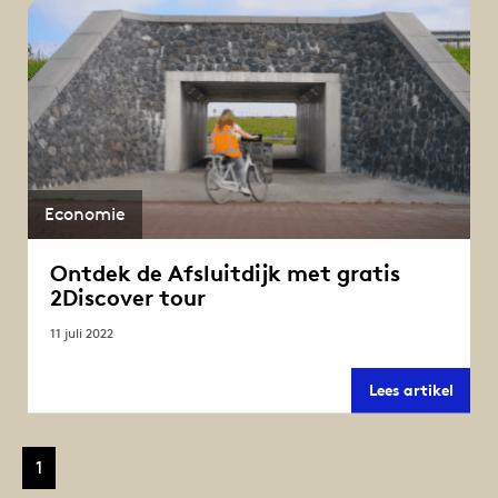
Economie
Ontdek de Afsluitdijk met gratis
2Discover tour
11 juli 2022
Ontd
Lees artikel
de
Afslui
met
gratis
1
2Disc
tour