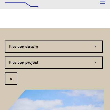
De Afsluitdijk
Naar hoofdinhoud
Kies
Kies
een
een
datum
project
Reset
filter