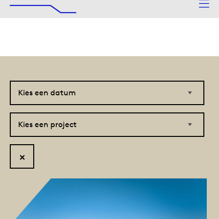
De Afsluitdijk
Naar hoofdinhoud
Kies
Kies
een
een
datum
project
Reset
filter