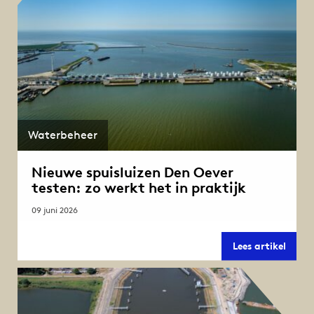
Waterbeheer
Nieuwe spuisluizen Den Oever
testen: zo werkt het in praktijk
09 juni 2026
Nieu
Lees artikel
spuisl
Den
Oever
testen
zo
werkt