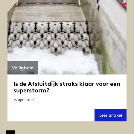
fabri
tot
locati
Veiligheid
Is de Afsluitdijk straks klaar voor een
superstorm?
15 april 2019
Is
Lees artikel
de
Afslui
strak
klaar