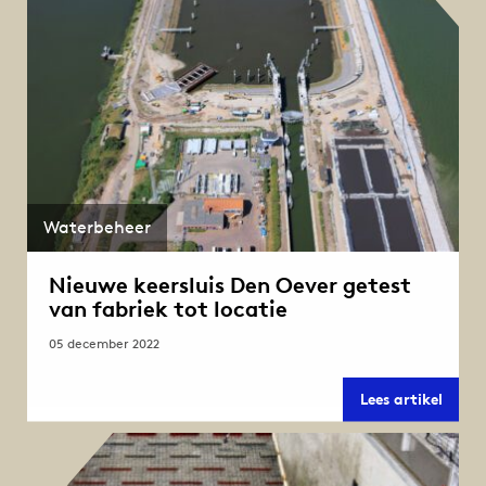
het
in
prakti
Waterbeheer
Nieuwe keersluis Den Oever getest
van fabriek tot locatie
05 december 2022
Nieu
Lees artikel
keersl
Den
Oever
getes
van