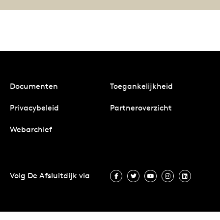
Documenten
Toegankelijkheid
Privacybeleid
Partneroverzicht
Webarchief
Volg De Afsluitdijk via
Volg De Afsluitdijk via Facebook
Volg De Afsluitdijk via Twit
Volg De Afsluitdijk vi
Volg De Afsluitd
Volg De A