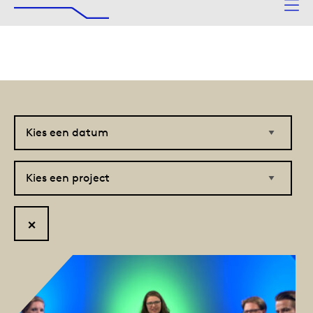
De Afsluitdijk
Naar hoofdinhoud
Kies
Kies
een
een
datum
project
Reset
filter