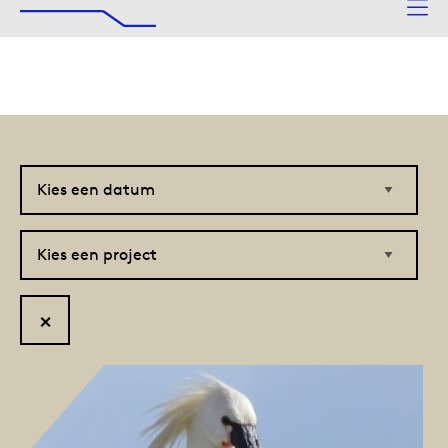
De Afsluitdijk
Naar hoofdinhoud
Kies
Kies
een
een
datum
project
Reset
filter