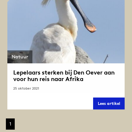
Natuur
Lepelaars sterken bij Den Oever aan
voor hun reis naar Afrika
25 oktober 2021
Lepel
Lees artikel
sterk
bij
Den
Oever
1
aan
voor