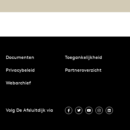
Documenten
Toegankelijkheid
Privacybeleid
Partneroverzicht
Webarchief
Volg De Afsluitdijk via
Volg De Afsluitdijk via Facebook
Volg De Afsluitdijk via Twit
Volg De Afsluitdijk vi
Volg De Afsluitd
Volg De A