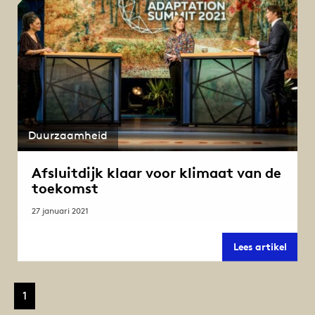
Duurzaamheid
Afsluitdijk klaar voor klimaat van de
toekomst
27 januari 2021
Afslui
Lees artikel
klaar
voor
klima
van
1
de
toeko