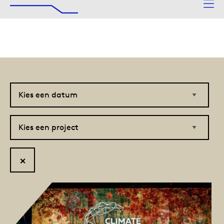
De Afsluitdijk
Naar hoofdinhoud
Kies
Kies
een
een
datum
project
Reset
filter