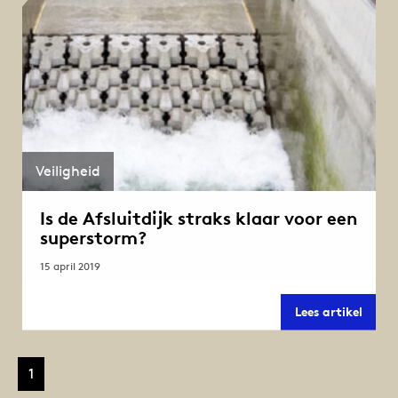
Veiligheid
Is de Afsluitdijk straks klaar voor een
superstorm?
15 april 2019
Is
Lees artikel
de
Afslui
strak
klaar
1
voor
een