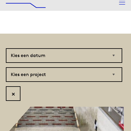
De Afsluitdijk
Naar hoofdinhoud
Kies
Kies
een
een
datum
project
Reset
filter