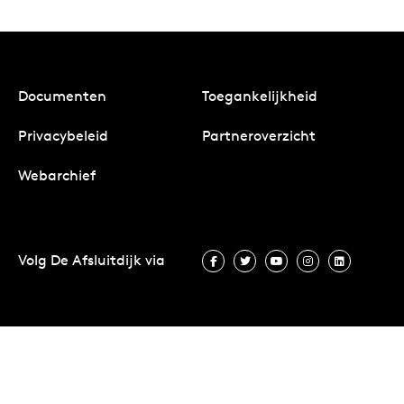
Documenten
Toegankelijkheid
Privacybeleid
Partneroverzicht
Webarchief
Volg De Afsluitdijk via
Volg De Afsluitdijk via Facebook
Volg De Afsluitdijk via Twit
Volg De Afsluitdijk vi
Volg De Afsluitd
Volg De A