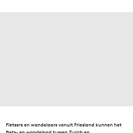
Fietsers en wandelaars vanuit Friesland kunnen het
fiets- en wandelpad tussen Zurich en