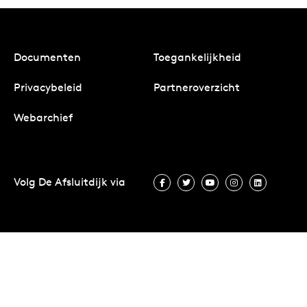
Documenten
Toegankelijkheid
Privacybeleid
Partneroverzicht
Webarchief
Volg De Afsluitdijk via
Volg De Afsluitdijk via Facebook
Volg De Afsluitdijk via Twit
Volg De Afsluitdijk vi
Volg De Afsluitd
Volg De A