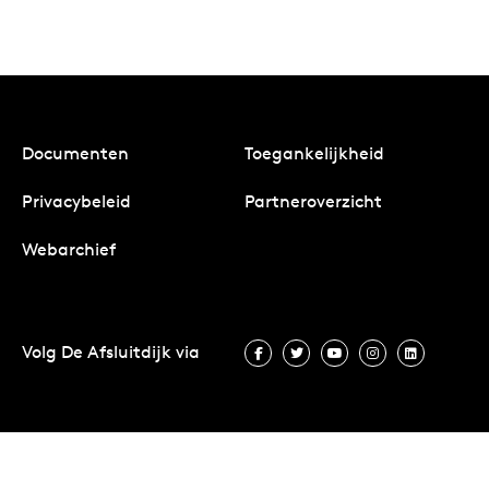
Documenten
Toegankelijkheid
Privacybeleid
Partneroverzicht
Webarchief
Volg De Afsluitdijk via
Volg De Afsluitdijk via Facebook
Volg De Afsluitdijk via Twit
Volg De Afsluitdijk vi
Volg De Afsluitd
Volg De A