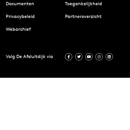
Documenten
Toegankelijkheid
Privacybeleid
Partneroverzicht
Webarchief
Volg De Afsluitdijk via
Volg De Afsluitdijk via Facebook
Volg De Afsluitdijk via Twit
Volg De Afsluitdijk vi
Volg De Afsluitd
Volg De A