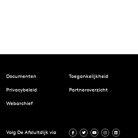
Documenten
Toegankelijkheid
Privacybeleid
Partneroverzicht
Webarchief
Volg De Afsluitdijk via
Volg De Afsluitdijk via Facebook
Volg De Afsluitdijk via Twit
Volg De Afsluitdijk vi
Volg De Afsluitd
Volg De A