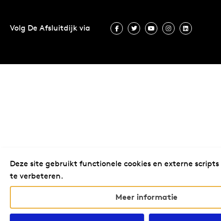
Volg De Afsluitdijk via
Volg De Afsluitdijk via Facebook
Volg De Afsluitdijk via Twit
Volg De Afsluitdijk vi
Volg De Afsluitd
Volg De A
Deze site gebruikt functionele cookies en externe scripts
te verbeteren.
Meer informatie