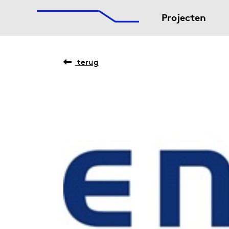
De Afsluitdijk
Naar hoofdinhoud
Projecten
terug