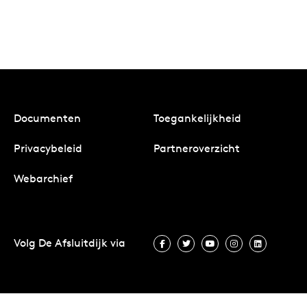
Documenten
Toegankelijkheid
Privacybeleid
Partneroverzicht
Webarchief
Volg De Afsluitdijk via
Volg De Afsluitdijk via Facebook
Volg De Afsluitdijk via Twit
Volg De Afsluitdijk vi
Volg De Afsluitd
Volg De A