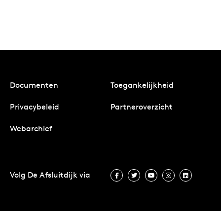
Documenten
Toegankelijkheid
Privacybeleid
Partneroverzicht
Webarchief
Volg De Afsluitdijk via
Volg De Afsluitdijk via Facebook
Volg De Afsluitdijk via Twit
Volg De Afsluitdijk vi
Volg De Afsluitd
Volg De A