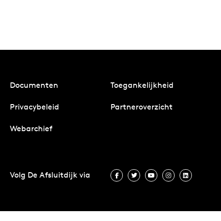
Documenten
Toegankelijkheid
Privacybeleid
Partneroverzicht
Webarchief
Volg De Afsluitdijk via
Volg De Afsluitdijk via Facebook
Volg De Afsluitdijk via Twit
Volg De Afsluitdijk vi
Volg De Afsluitd
Volg De A