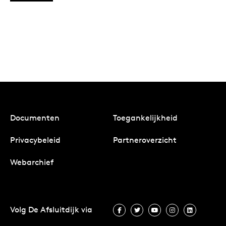
Documenten
Toegankelijkheid
Privacybeleid
Partneroverzicht
Webarchief
Volg De Afsluitdijk via
Volg De Afsluitdijk via Facebook
Volg De Afsluitdijk via Twit
Volg De Afsluitdijk vi
Volg De Afsluitd
Volg De A