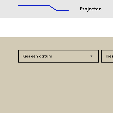
De Afsluitdijk
Naar hoofdinhoud
Projecten
Kies
Kies
een
een
datum
project