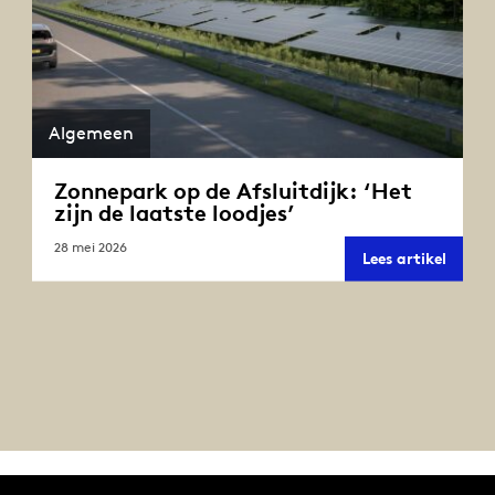
Algemeen
Zonnepark op de Afsluitdijk: ‘Het
zijn de laatste loodjes’
28 mei 2026
Zonne
Lees artikel
op
de
Afsluit
‘Het
zijn
de
laatst
loodjes