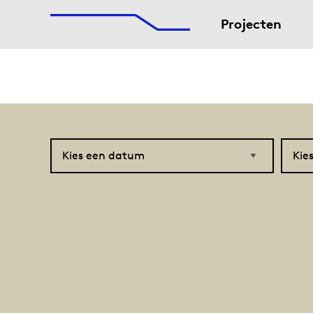
De Afsluitdijk
Naar hoofdinhoud
Projecten
Kies
Kies
een
een
datum
project