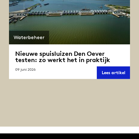
Waterbeheer
Nieuwe spuisluizen Den Oever
testen: zo werkt het in praktijk
09 juni 2026
Nieuw
Lees artikel
spuisl
Den
Oever
testen
zo
werkt
het
in
prakti