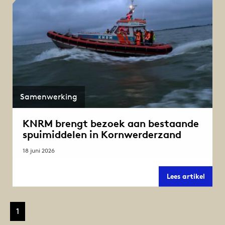
Samenwerking
KNRM brengt bezoek aan bestaande
spuimiddelen in Kornwerderzand
18 juni 2026
KNR
Lees artikel
breng
bezoe
aan
besta
1
spuim
in