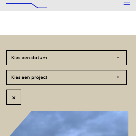
De Afsluitdijk
Naar hoofdinhoud
Kies
Kies
een
een
datum
project
Reset
filter