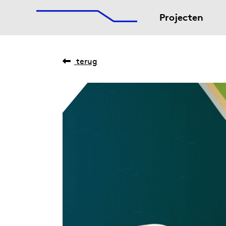
De Afsluitdijk
Naar hoofdinhoud
Projecten
terug