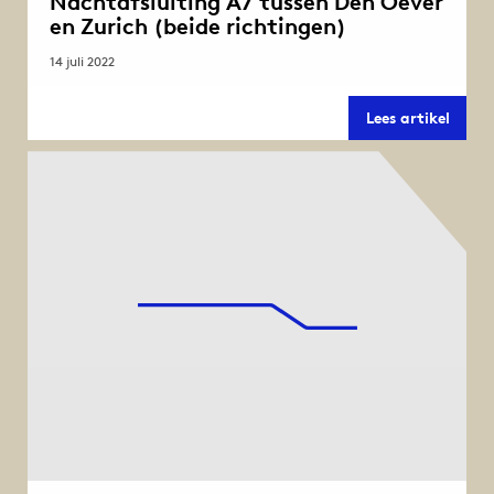
Nachtafsluiting A7 tussen Den Oever
en Zurich (beide richtingen)
14 juli 2022
Nacht
Lees artikel
A7
tusse
Den
Oever
en
Zuric
(beid
richt