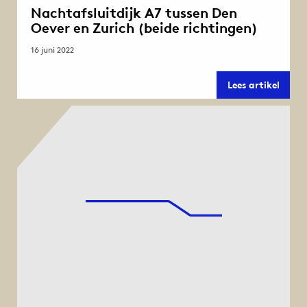
Nachtafsluitdijk A7 tussen Den
Oever en Zurich (beide richtingen)
16 juni 2022
Nacht
Lees artikel
A7
tusse
Den
Oever
en
Zuric
(beid
richt