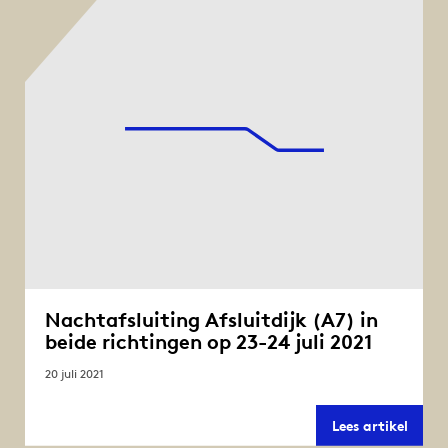
in
beide
richt
op
6-
7
augus
2021
Nachtafsluiting Afsluitdijk (A7) in
beide richtingen op 23-24 juli 2021
20 juli 2021
Nacht
Lees artikel
Afslui