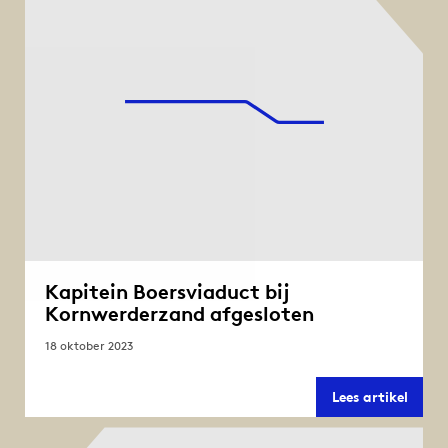
en
Zuric
(beid
richt
Kapitein Boersviaduct bij
Kornwerderzand afgesloten
18 oktober 2023
Kapit
Lees artikel
Boers
bij
Kornw