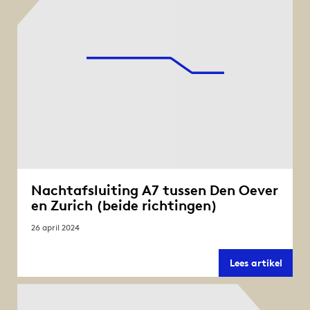
(beid
richt
Nachtafsluiting A7 tussen Den Oever
en Zurich (beide richtingen)
26 april 2024
Nacht
Lees artikel
A7
tusse
Den
Oever