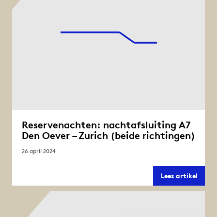
Reservenachten: nachtafsluiting A7
Den Oever – Zurich (beide richtingen)
26 april 2024
Reser
Lees artikel
nacht
A7
Den
Oever
–
Zuric