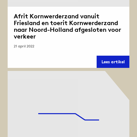
Afrit Kornwerderzand vanuit
Friesland en toerit Kornwerderzand
naar Noord-Holland afgesloten voor
verkeer
21 april 2022
Afrit
Lees artikel
Kornw
vanui
Friesl
en
toerit
Kornw
naar
Noord
Holla
afges
voor
verke