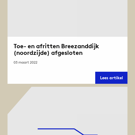
Toe- en afritten Breezanddijk
(noordzijde) afgesloten
03 maart 2022
Toe-
Lees artikel
en
afritt
Breez
(noor
afges