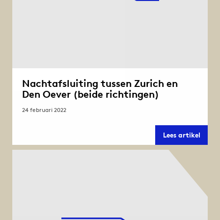
Nachtafsluiting tussen Zurich en
Den Oever (beide richtingen)
24 februari 2022
Nacht
Lees artikel
tusse
Zuric
en
Den
Oever
(beid
richt