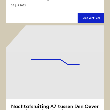
28 juli 2022
Sluis
Lees artikel
Den
Oever
en
botenh
Zuide
afges
Nachtafsluiting A7 tussen Den Oever