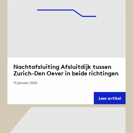
Nachtafsluiting Afsluitdijk tussen
Zurich-Den Oever in beide richtingen
13 januari 2022
Nacht
Lees artikel
Afslui
tusse
Zuric
Den
Oever
in
beide
richt