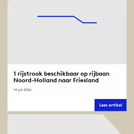
1 rijstrook beschikbaar op rijbaan
Noord-Holland naar Friesland
14 juli 2026
1
Lees artikel
rijstr
besch
op
rijba
Noord
Holla