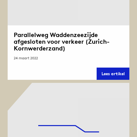
Parallelweg Waddenzeezijde
afgesloten voor verkeer (Zurich-
Kornwerderzand)
24 maart 2022
Paral
Lees artikel
Wadde
afges
voor
verke
(Zuri
Kornw