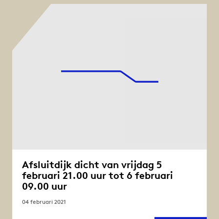
(A7)
in
beide
richt
op
23-
24
juli
2021
Afsluitdijk dicht van vrijdag 5
februari 21.00 uur tot 6 februari
09.00 uur
04 februari 2021