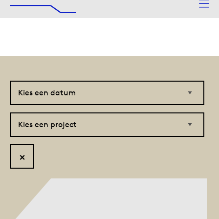
De Afsluitdijk
Naar hoofdinhoud
Kies
Kies
een
een
datum
project
Reset
filter