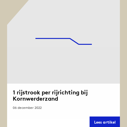
Kornw
Noor
afges
1 rijstrook per rijrichting bij
Kornwerderzand
06 december 2022
1
Lees artikel
rijstr