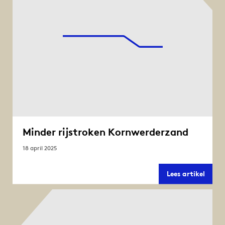
naar
Friesl
Minder rijstroken Kornwerderzand
18 april 2025
Minde
Lees artikel
rijstr
Kornw