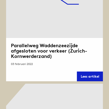
Parallelweg Waddenzeezijde
afgesloten voor verkeer (Zurich-
Kornwerderzand)
03 februari 2022
Paral
Lees artikel
Wadde
afges
voor
verke
(Zuri
Kornw