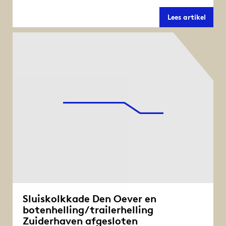
Afslui
Lees artikel
zuidel
paral
bij
Kornw
Sluiskolkkade Den Oever en
botenhelling/trailerhelling
Zuiderhaven afgesloten