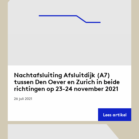
Nachtafsluiting Afsluitdijk (A7)
tussen Den Oever en Zurich in beide
richtingen op 23-24 november 2021
26 juli 2021
Nacht
Lees artikel
Afslui
(A7)
tusse
Den
Oever