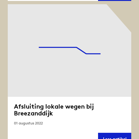
per
rijric
bij
Kornw
Afsluiting lokale wegen bij
Breezanddijk
01 augustus 2022
Afslui