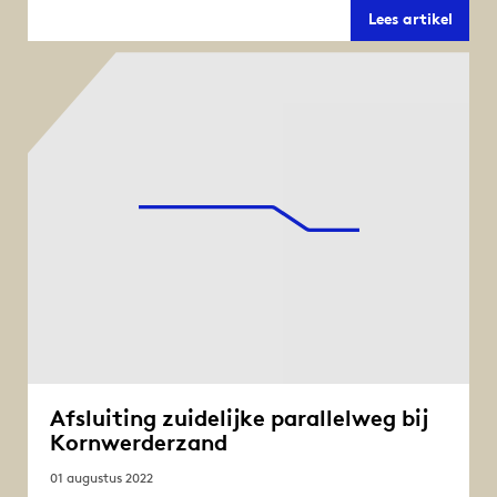
Afslui
Lees artikel
Kapit
Boers
viadu
Kornw
Afsluiting zuidelijke parallelweg bij
Kornwerderzand
01 augustus 2022