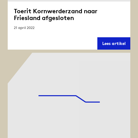
Toerit Kornwerderzand naar
Friesland afgesloten
21 april 2022
Toerit
Lees artikel
Kornw
naar
Friesl
afges