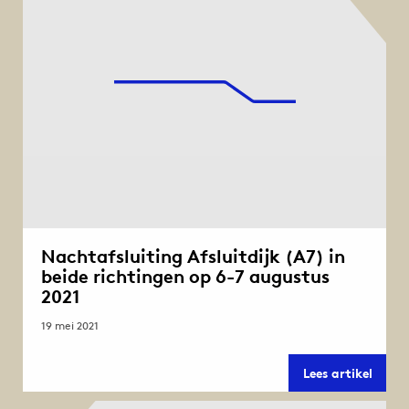
en
Zuric
in
beide
richt
op
23-
24
nove
2021
Nachtafsluiting Afsluitdijk (A7) in
beide richtingen op 6-7 augustus
2021
19 mei 2021
Nacht
Lees artikel
Afslui
(A7)