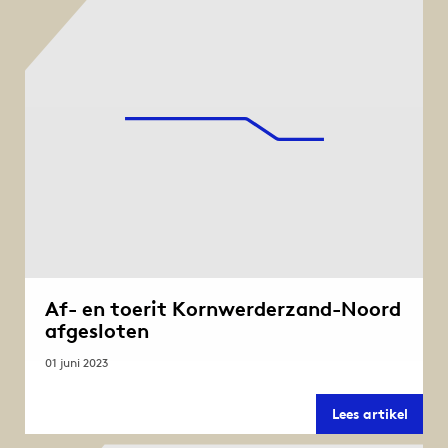
afges
Af- en toerit Kornwerderzand-Noord
afgesloten
01 juni 2023
Af-
Lees artikel
en
toerit