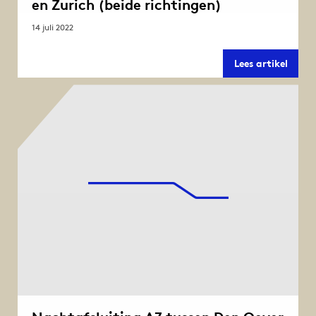
en Zurich (beide richtingen)
14 juli 2022
Nacht
Lees artikel
A7
tusse
Den
Oever
en
Zuric
(beid
richt