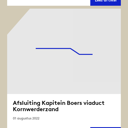
Lees artikel
lokale
wege
bij
Breez
Afsluiting Kapitein Boers viaduct
Kornwerderzand
01 augustus 2022