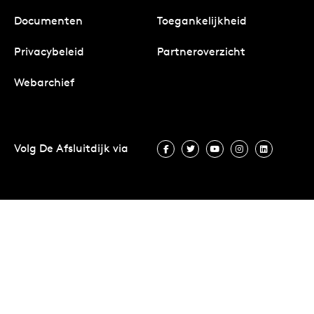
Documenten
Toegankelijkheid
Privacybeleid
Partneroverzicht
Webarchief
Volg De Afsluitdijk via
Volg De Afsluitdijk via Facebook
Volg De Afsluitdijk via Twit
Volg De Afsluitdijk vi
Volg De Afsluitd
Volg De A