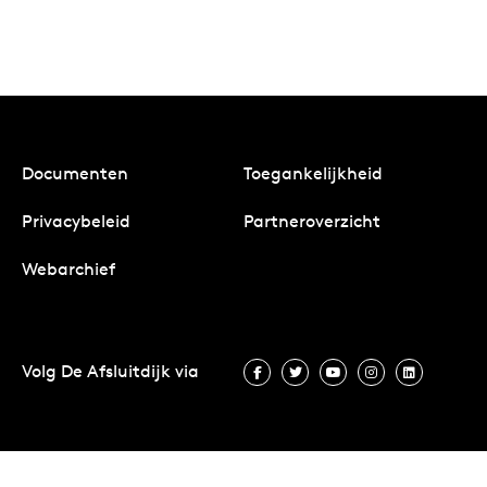
Documenten
Toegankelijkheid
Privacybeleid
Partneroverzicht
Webarchief
Volg De Afsluitdijk via
Volg De Afsluitdijk via Facebook
Volg De Afsluitdijk via Twit
Volg De Afsluitdijk vi
Volg De Afsluitd
Volg De A