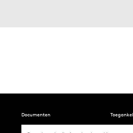
Documenten
Toegankel
Privacybeleid
Partnerov