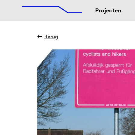
De Afsluitdijk
Naar hoofdinhoud
Projecten
terug