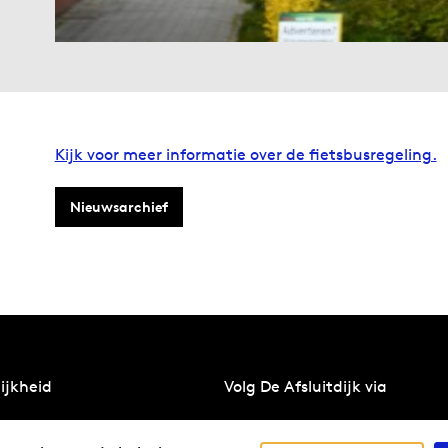
Kijk voor meer informatie over de fietsbusregeling.
Nieuwsarchief
ijkheid
Volg De Afsluitdijk via
erzicht