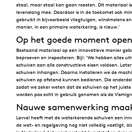
staal, maar staal kan gaan roesten. Dit materiaal is
levenslang mee. Daardoor is in de toekomst ook min
gebruikt in bijvoorbeeld vliegtuigen, windmolens 
manier, in een primaire waterkering, is nieuw.’
Op het goede moment open 
Bestaand materiaal op een innovatieve manier gebru
beproeven en inspecteren. Bijl: ‘We hebben alles ui
schuiven aan alle constructieve eisen voldoen. Lat
schuiven inhangen. Daarna installeren we de machi
schuiven op afstand kunnen bedienen. Die onderde
zodat we zeker weten dat de schuiven op het juist
worden pas echt in gebruik genomen als de Vismigrati
Nauwe samenwerking maakt
Levvel heeft met de waterkerende schuiven een in
de wet- en regelgeving nog niet volledig vastligt, ald