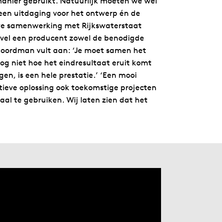
manier gebruikt. Natuurlijk moeten we wel
een uitdaging voor het ontwerp én de
we samenwerking met Rijkswaterstaat
vvel een producent zowel de benodigde
 Noordman vult aan: ‘Je moet samen het
g niet hoe het eindresultaat eruit komt
en, is een hele prestatie.’ ‘Een mooi
tieve oplossing ook toekomstige projecten
al te gebruiken. Wij laten zien dat het