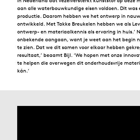
in Nederland dat vezelversterkt kunststof op deze 
aan alle waterbouwkundige eisen voldoen. Dit was 
productie. Daarom hebben we het ontwerp in nau
ontwikkeld. Met Takke Breukelen hebben we als Le
ontwerp- en materiaalkennis als ervaring in huis.’
onbekende aangaan, want je weet aan het begin no
te zien. Dat we dit samen voor elkaar hebben gekreg
resultaat,’ beaamt Bijl. ‘We hopen met onze innova
te helpen die overwegen dit onderhoudsvrije materia
kán.’