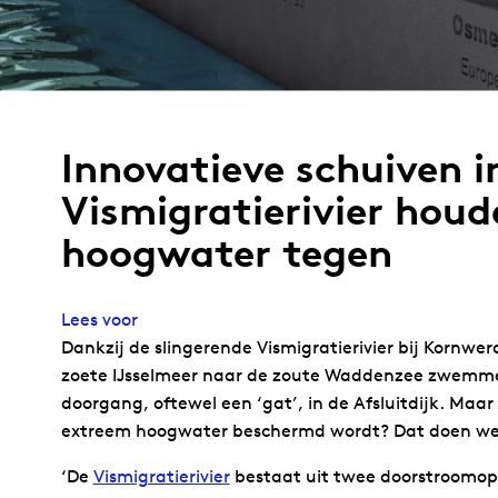
Innovatieve schuiven i
Vismigratierivier hou
hoogwater tegen
Lees voor
Dankzij de slingerende Vismigratierivier bij Kornwe
zoete IJsselmeer naar de zoute Waddenzee zwemm
doorgang, oftewel een ‘gat’, in de Afsluitdijk. Maar
extreem hoogwater beschermd wordt? Dat doen we 
‘De
Vismigratierivier
bestaat uit twee doorstroomopen