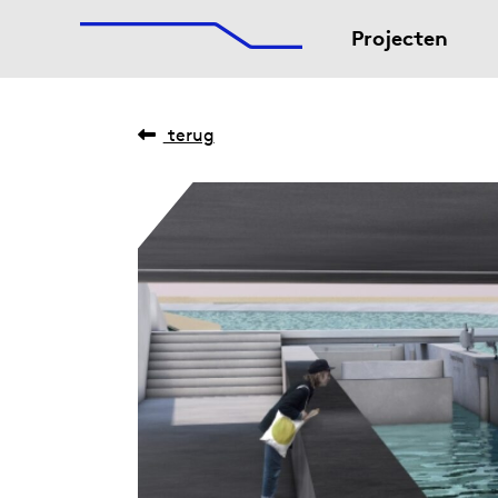
De Afsluitdijk
Naar hoofdinhoud
Projecten
terug