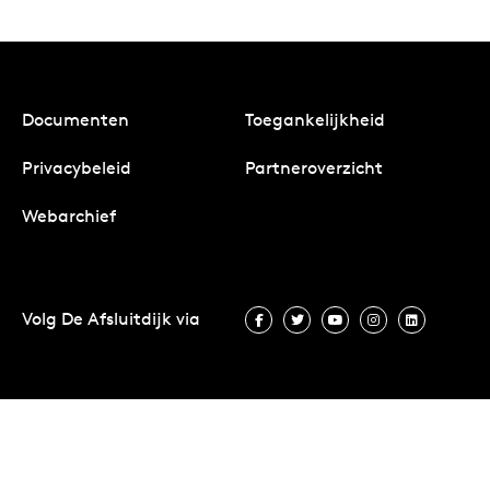
Documenten
Toegankelijkheid
Privacybeleid
Partneroverzicht
Webarchief
Volg De Afsluitdijk via
Volg De Afsluitdijk via Facebook
Volg De Afsluitdijk via Twit
Volg De Afsluitdijk vi
Volg De Afsluitd
Volg De A