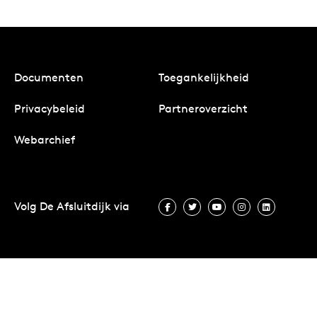
Documenten
Toegankelijkheid
Privacybeleid
Partneroverzicht
Webarchief
Volg De Afsluitdijk via
Volg De Afsluitdijk via Facebook
Volg De Afsluitdijk via Twit
Volg De Afsluitdijk vi
Volg De Afsluitd
Volg De A