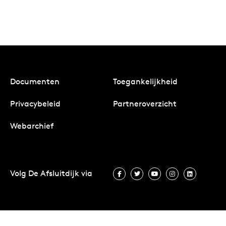
Documenten
Toegankelijkheid
Privacybeleid
Partneroverzicht
Webarchief
Volg De Afsluitdijk via
Volg De Afsluitdijk via Facebook
Volg De Afsluitdijk via Twit
Volg De Afsluitdijk vi
Volg De Afsluitd
Volg De A